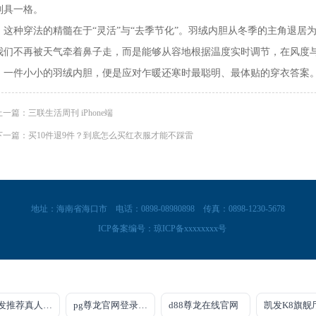
别具一格。
种穿法的精髓在于“灵活”与“去季节化”。羽绒内胆从冬季的主角退居
我们不再被天气牵着鼻子走，而是能够从容地根据温度实时调节，在风度
。一件小小的羽绒内胆，便是应对乍暖还寒时最聪明、最体贴的穿衣答案
上一篇：三联生活周刊 iPhone端
下一篇：买10件退9件？到底怎么买红衣服才能不踩雷
地址：海南省海口市
电话：0898-08980898
传真：0898-1230-5678
ICP备案编号：
琼ICP备xxxxxxxx号
k8凯发推荐真人手机版
pg尊龙官网登录入口
d88尊龙在线官网