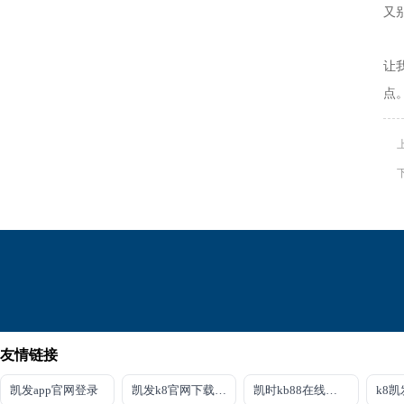
又
这
让
点
友情链接
凯发app官网登录
凯发k8官网下载客户端中心
凯时kb88在线平台