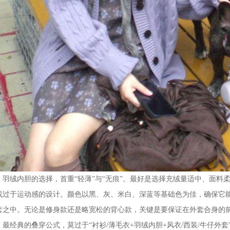
绒内胆的选择，首重“轻薄”与“无痕”。最好是选择充绒量适中、面料
或过于运动感的设计。颜色以黑、灰、米白、深蓝等基础色为佳，确保它
套之中。无论是修身款还是略宽松的背心款，关键是要保证在外套合身的
经典的叠穿公式，莫过于“衬衫/薄毛衣+羽绒内胆+风衣/西装/牛仔外套