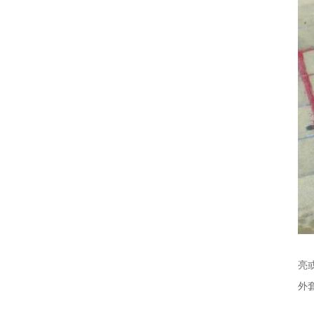
羽
亮
外
最