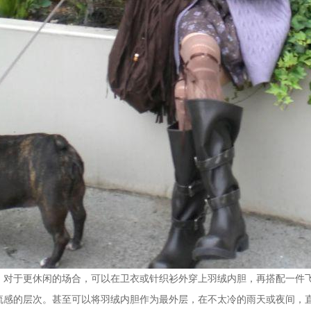
于更休闲的场合，可以在卫衣或针织衫外穿上羽绒内胆，再搭配一件飞
流感的层次。甚至可以将羽绒内胆作为最外层，在不太冷的雨天或夜间，