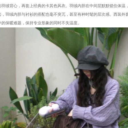
的羽绒背心，再套上经典的卡其色风衣。羽绒内胆在中间层默默锁住体温
套，羽绒内胆与衬衫的搭配也毫不突兀，甚至有种时髦的层次感。西装外
中的保暖难题，保持专业形象的同时不失温度。