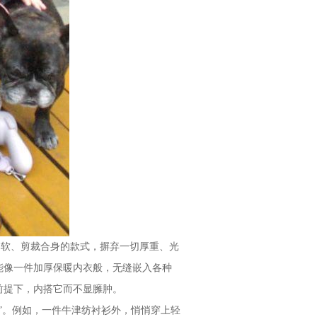
柔软、剪裁合身的款式，摒弃一切厚重、光
能像一件加厚保暖内衣般，无缝嵌入各种
前提下，内搭它而不显臃肿。
”。例如，一件牛津纺衬衫外，悄悄穿上轻