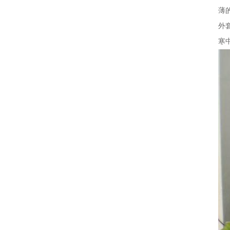
薄
外
寒