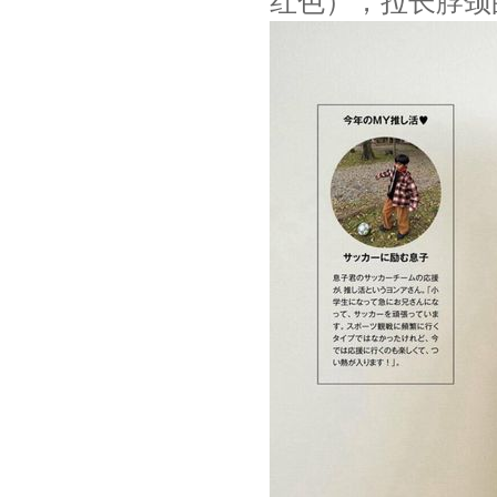
红色），拉长脖颈