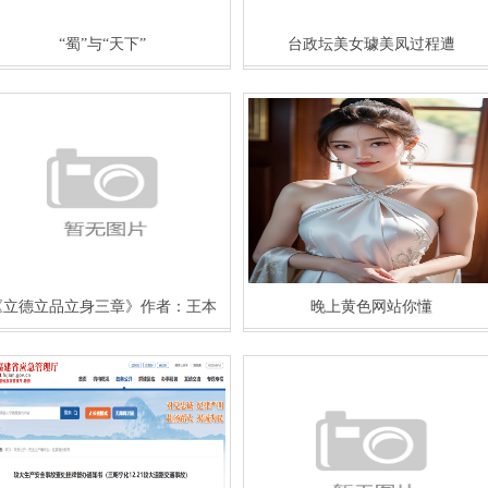
“蜀”与“天下”
台政坛美女璩美凤过程遭
《立德立品立身三章》作者：王本
晚上黄色网站你懂
海、