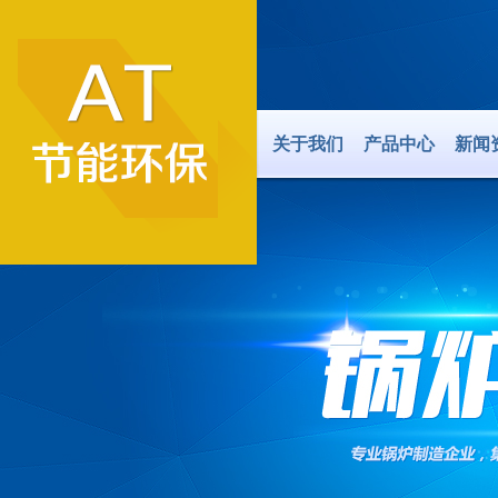
关于我们
产品中心
新闻