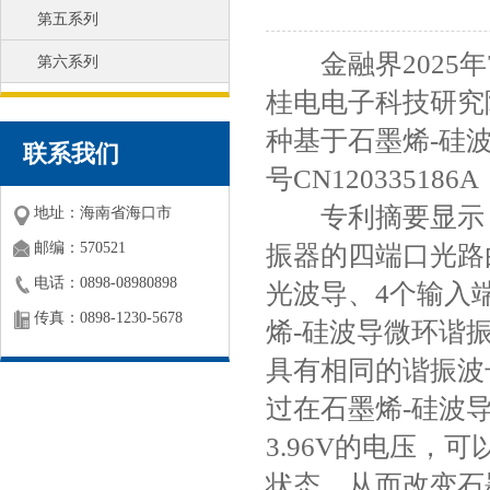
第五系列
金融界2025年
第六系列
桂电电子科技研究
种基于石墨烯-硅
联系我们
号CN12033518
专利摘要显示，
地址：海南省海口市
邮编：570521
振器的四端口光路
电话：0898-08980898
光波导、4个输入
传真：0898-1230-5678
烯‑硅波导微环谐
具有相同的谐振波
过在石墨烯‑硅波导
3.96V的电压
状态，从而改变石