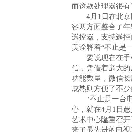
而这款处理器很有
4月1日在北京刚
容两方面整合了年
遥控器，支持遥控
美诠释着“不止是
要说现在在手机
信，凭借着庞大的
功能数量，微信长
成熟则方便了不少
“不止是一台电
心，就在4月1日
艺术中心隆重召开
来了最先进的电视