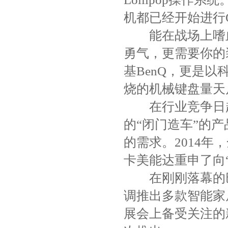
机都已经开始进行O
能在战场上嗜血
勇气，更需要你的
基BenQ，更是
烧的机械键盘量天
在行业竞争日趋
的“闭门造车”的
的需求。2014
卡美能达重申了向
在刚刚落幕的巴塞
调推出多款智能家
展会上备受关注的