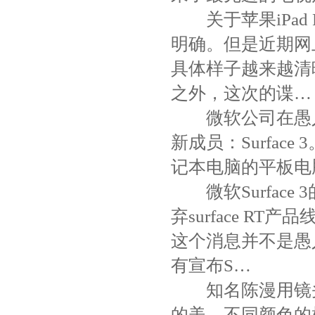
关于苹果iPad
明确。但是近期网上
具体样子越来越清
之外，这次的谍…
微软公司在愚人节前
新成员：Surface 
记本电脑的平板电脑。
微软Surface
弃surface R
这个消息并不是愚
有宣布S…
知名陈漫用镜头向人们展
的美。不同颜色的机